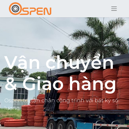
Vận chuyển
& Giao hàng
Ospen tới tận chân công trình với bất kỳ số
lượng
.