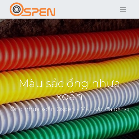
Màu sắc ống nhựa
xoắn
Ống nhựa xoắn Ospen - Màu sắc đa dạng